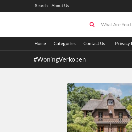
Search
About Us
Home
Categories
Contact Us
Privacy 
#WoningVerkopen