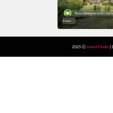
Thoma Bennink R365 | Christi
Estate
2025 Ⓒ
Inland Finder
| 