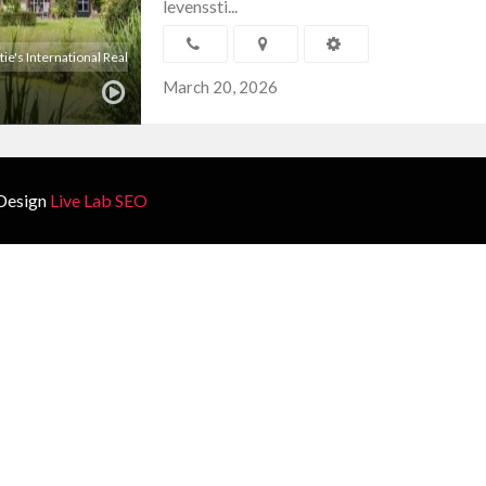
levenssti...
e's International Real
March 20, 2026
Design
Live Lab SEO