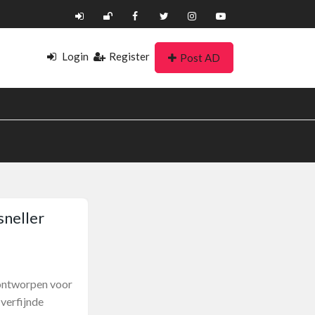
Login
Register
Post AD
sneller
 ontworpen voor
 verfijnde